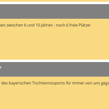
en zwischen 6 und 10 Jahren - noch 6 freie Plätze!
r
e des bayerischen Tischtennissports für immer von uns geg