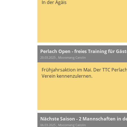
In der Ägäis
Perlach Open - freies Training für Gäst
20.03.2025
, Moosmang Carolin
Frühjahrsaktion im Mai. Der TTC Perlach
Verein kennenzulernen.
Nächste Saison - 2 Mannschaften in der
06.03.2025
, Moosmang Carolin