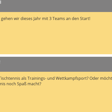
l
ehen wir dieses Jahr mit 3 Teams an den Start!
!
t Tischtennis als Trainings- und Wettkampfsport? Oder möch
nnis noch Spaß macht?