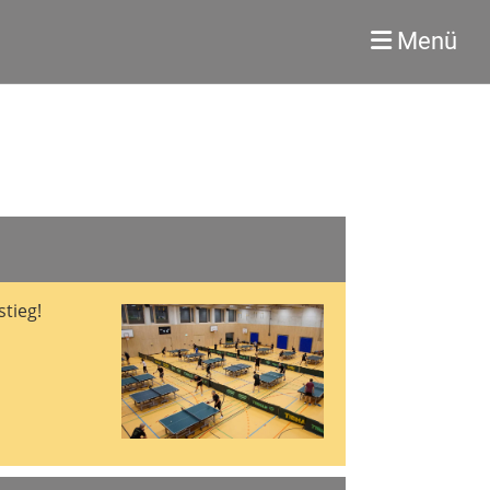
Menü
tieg!