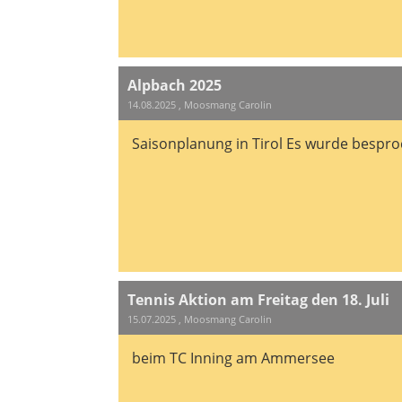
Alpbach 2025
14.08.2025
, Moosmang Carolin
Saisonplanung in Tirol Es wurde bespro
Tennis Aktion am Freitag den 18. Juli
15.07.2025
, Moosmang Carolin
beim TC Inning am Ammersee