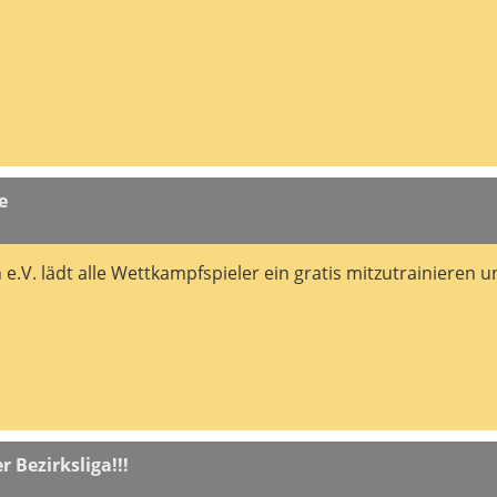
e
 e.V. lädt alle Wettkampfspieler ein gratis mitzutrainieren 
 Bezirksliga!!!